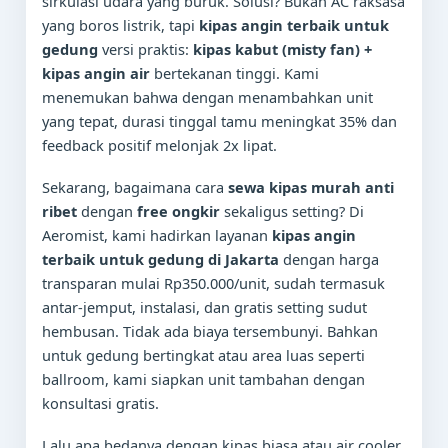
sirkulasi udara yang buruk. Solusi? Bukan AC raksasa
yang boros listrik, tapi
kipas angin terbaik untuk
gedung
versi praktis:
kipas kabut (misty fan) +
kipas angin air
bertekanan tinggi. Kami
menemukan bahwa dengan menambahkan unit
yang tepat, durasi tinggal tamu meningkat 35% dan
feedback positif melonjak 2x lipat.
Sekarang, bagaimana cara
sewa kipas murah anti
ribet
dengan
free ongkir
sekaligus setting? Di
Aeromist, kami hadirkan layanan
kipas angin
terbaik untuk gedung di Jakarta
dengan harga
transparan mulai Rp350.000/unit, sudah termasuk
antar-jemput, instalasi, dan gratis setting sudut
hembusan. Tidak ada biaya tersembunyi. Bahkan
untuk gedung bertingkat atau area luas seperti
ballroom, kami siapkan unit tambahan dengan
konsultasi gratis.
Lalu apa bedanya dengan kipas biasa atau air cooler