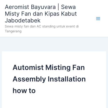
Skip
Aeromist Bayuvara | Sewa
to
Misty Fan dan Kipas Kabut
content
Jabodetabek
Sewa misty fan dan AC standing untuk event di
Tangerang
Automist Misting Fan
Assembly Installation
how to