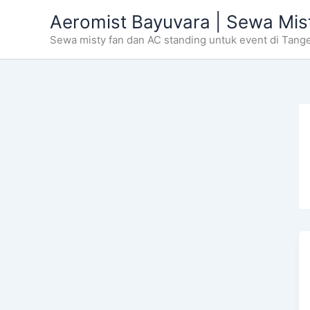
Skip
Aeromist Bayuvara | Sewa Mis
to
Sewa misty fan dan AC standing untuk event di Tang
content