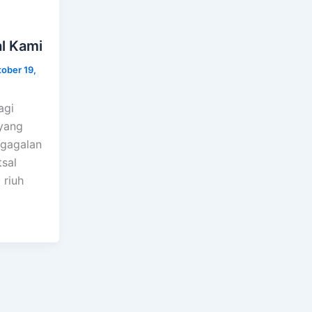
l Kami
ober 19,
agi
yang
egagalan
tsal
 riuh