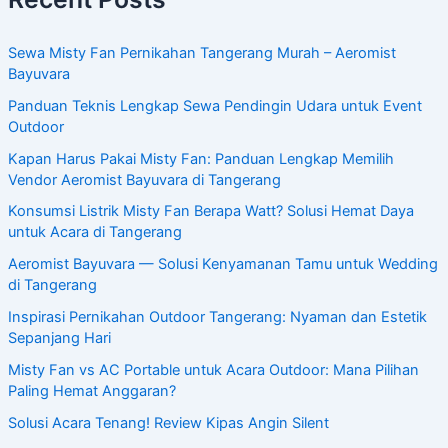
Sewa Misty Fan Pernikahan Tangerang Murah – Aeromist
Bayuvara
Panduan Teknis Lengkap Sewa Pendingin Udara untuk Event
Outdoor
Kapan Harus Pakai Misty Fan: Panduan Lengkap Memilih
Vendor Aeromist Bayuvara di Tangerang
Konsumsi Listrik Misty Fan Berapa Watt? Solusi Hemat Daya
untuk Acara di Tangerang
Aeromist Bayuvara — Solusi Kenyamanan Tamu untuk Wedding
di Tangerang
Inspirasi Pernikahan Outdoor Tangerang: Nyaman dan Estetik
Sepanjang Hari
Misty Fan vs AC Portable untuk Acara Outdoor: Mana Pilihan
Paling Hemat Anggaran?
Solusi Acara Tenang! Review Kipas Angin Silent