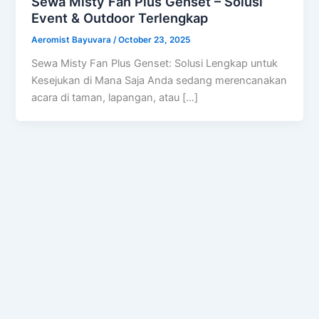
Sewa Misty Fan Plus Genset – Solusi
Event & Outdoor Terlengkap
Aeromist Bayuvara
/
October 23, 2025
Sewa Misty Fan Plus Genset: Solusi Lengkap untuk
Kesejukan di Mana Saja Anda sedang merencanakan
acara di taman, lapangan, atau […]