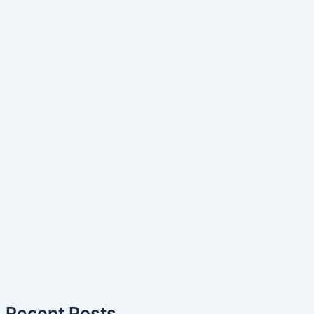
Recent Posts