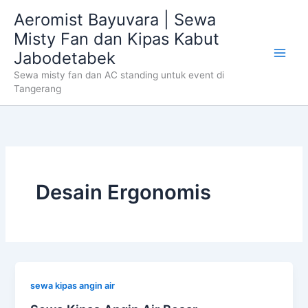
Skip
Aeromist Bayuvara | Sewa
to
Misty Fan dan Kipas Kabut
content
Jabodetabek
Sewa misty fan dan AC standing untuk event di
Tangerang
Desain Ergonomis
sewa kipas angin air