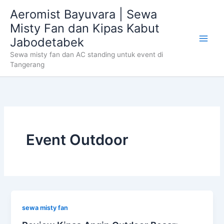
Skip
Aeromist Bayuvara | Sewa
to
Misty Fan dan Kipas Kabut
content
Jabodetabek
Sewa misty fan dan AC standing untuk event di
Tangerang
Event Outdoor
sewa misty fan