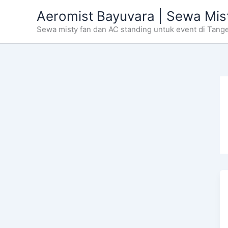
Skip
Aeromist Bayuvara | Sewa Mis
to
Sewa misty fan dan AC standing untuk event di Tang
content