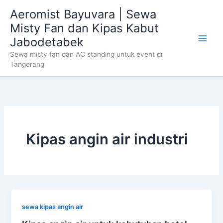
Skip
Aeromist Bayuvara | Sewa
to
Misty Fan dan Kipas Kabut
content
Jabodetabek
Sewa misty fan dan AC standing untuk event di
Tangerang
Kipas angin air industri
sewa kipas angin air