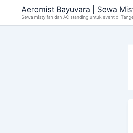
Skip
Aeromist Bayuvara | Sewa Mis
to
Sewa misty fan dan AC standing untuk event di Tang
content