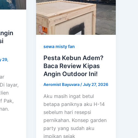
ngin
si
sewa misty fan
Pesta Kebun Adem?
y 29,
Baca Review Kipas
Angin Outdoor Ini!
ar
i layar,
Aeromist Bayuvara
/
July 27, 2026
lien
Aku masih ingat betul
f Pak,
betapa paniknya aku H-14
nan.
sebelum hari resepsi
pernikahan. Konsep garden
party yang sudah aku
impikan sejak