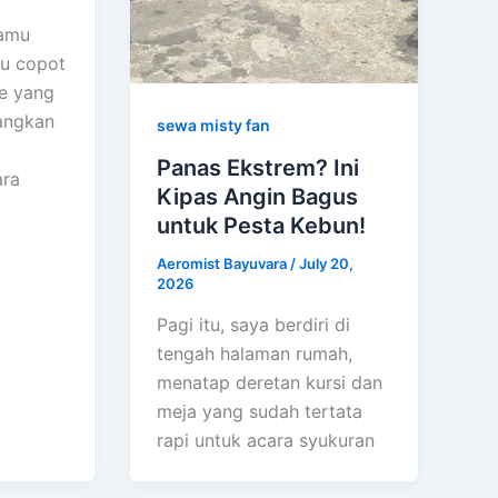
kamu
au copot
le yang
yangkan
sewa misty fan
Panas Ekstrem? Ini
ara
Kipas Angin Bagus
untuk Pesta Kebun!
Aeromist Bayuvara
/
July 20,
2026
Pagi itu, saya berdiri di
tengah halaman rumah,
menatap deretan kursi dan
meja yang sudah tertata
rapi untuk acara syukuran