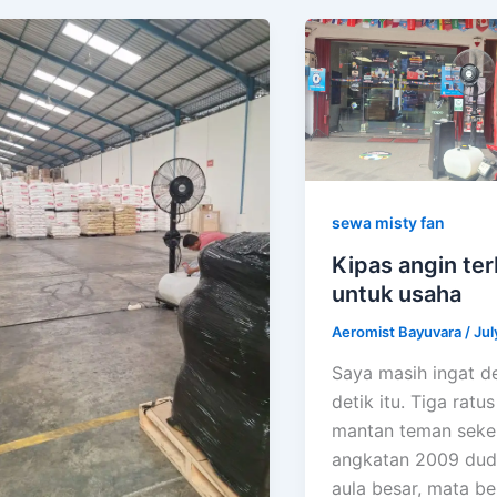
sewa misty fan
Kipas angin ter
untuk usaha
Aeromist Bayuvara
/
Jul
Saya masih ingat de
detik itu. Tiga ratus
mantan teman sekel
angkatan 2009 dud
aula besar, mata b