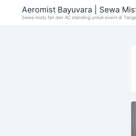
Skip
Aeromist Bayuvara | Sewa Mis
to
Sewa misty fan dan AC standing untuk event di Tang
content