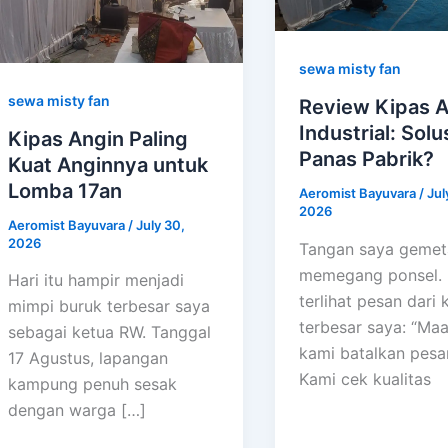
sewa misty fan
sewa misty fan
Review Kipas A
Industrial: Solu
Kipas Angin Paling
Panas Pabrik?
Kuat Anginnya untuk
Lomba 17an
Aeromist Bayuvara
/
Jul
2026
Aeromist Bayuvara
/
July 30,
2026
Tangan saya gemet
memegang ponsel. D
Hari itu hampir menjadi
terlihat pesan dari k
mimpi buruk terbesar saya
terbesar saya: “Maa
sebagai ketua RW. Tanggal
kami batalkan pesa
17 Agustus, lapangan
Kami cek kualitas
kampung penuh sesak
dengan warga […]