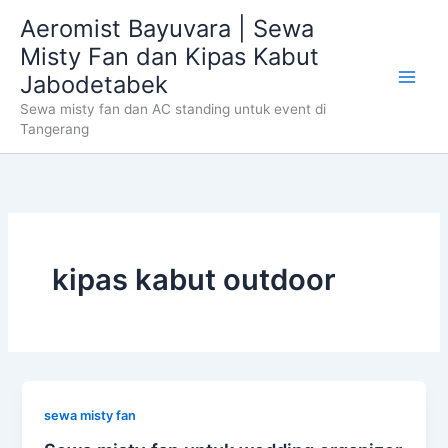
Skip
Aeromist Bayuvara | Sewa
to
Misty Fan dan Kipas Kabut
content
Jabodetabek
Sewa misty fan dan AC standing untuk event di
Tangerang
kipas kabut outdoor
sewa misty fan