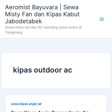
Skip
Aeromist Bayuvara | Sewa
to
Misty Fan dan Kipas Kabut
content
Jabodetabek
Sewa misty fan dan AC standing untuk event di
Tangerang
kipas outdoor ac
sewa kipas angin air