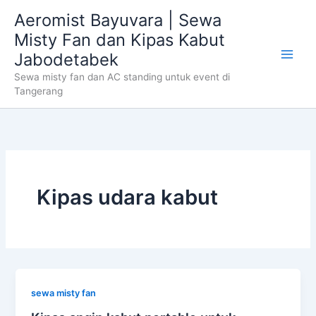
Skip
Aeromist Bayuvara | Sewa
to
Misty Fan dan Kipas Kabut
content
Jabodetabek
Sewa misty fan dan AC standing untuk event di
Tangerang
Kipas udara kabut
sewa misty fan