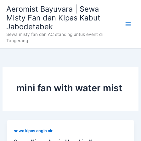
Skip
Aeromist Bayuvara | Sewa
to
Misty Fan dan Kipas Kabut
content
Jabodetabek
Sewa misty fan dan AC standing untuk event di
Tangerang
mini fan with water mist
sewa kipas angin air