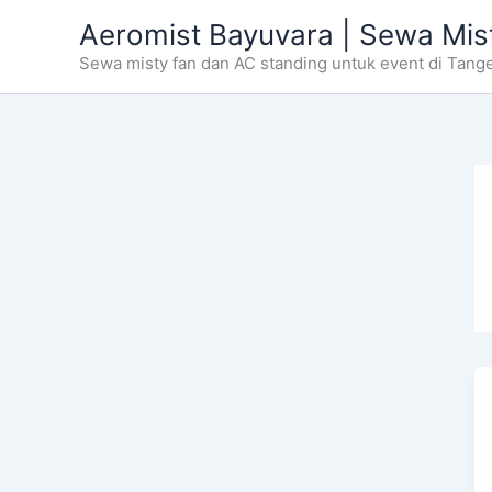
Skip
Aeromist Bayuvara | Sewa Mis
to
Sewa misty fan dan AC standing untuk event di Tang
content