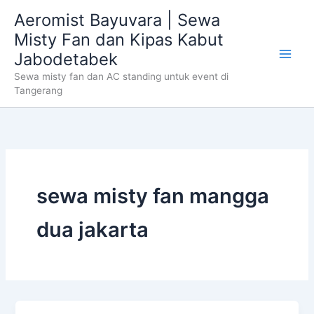
Skip
Aeromist Bayuvara | Sewa
to
Misty Fan dan Kipas Kabut
content
Jabodetabek
Sewa misty fan dan AC standing untuk event di
Tangerang
sewa misty fan mangga
dua jakarta