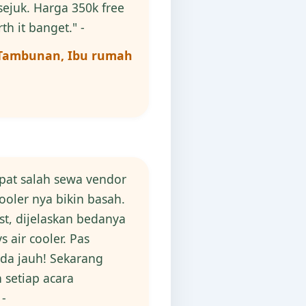
ejuk. Harga 350k free
th it banget." -
 Tambunan, Ibu rumah
pat salah sewa vendor
 cooler nya bikin basah.
st, dijelaskan bedanya
s air cooler. Pas
eda jauh! Sekarang
 setiap acara
 -