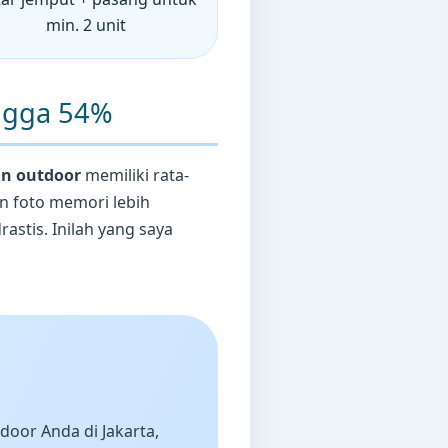
min. 2 unit
ngga 54%
an outdoor
memiliki rata-
an foto memori lebih
astis. Inilah yang saya
door Anda di Jakarta,