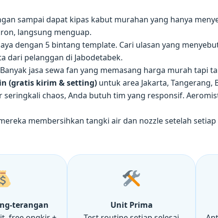
ngan sampai dapat kipas kabut murahan yang hanya menyem
ikron, langsung menguap.
aya dengan 5 bintang template. Cari ulasan yang menyebu
ta dari pelanggan di Jabodetabek.
Banyak jasa sewa fan yang memasang harga murah tapi tamb
in (gratis kirim & setting)
untuk area Jakarta, Tangerang, B
 seringkali chaos, Anda butuh tim yang responsif. Aeromi
ereka membersihkan tangki air dan nozzle setelah setiap 
ang-terangan
Unit Prima
t, free ongkir +
Test routine setiap selesai
Ant