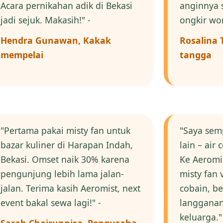
Acara pernikahan adik di Bekasi
anginnya s
jadi sejuk. Makasih!" -
ongkir wor
Hendra Gunawan, Kakak
Rosalina
mempelai
tangga
"Pertama pakai misty fan untuk
"Saya sem
bazar kuliner di Harapan Indah,
lain – air
Bekasi. Omset naik 30% karena
Ke Aeromi
pengunjung lebih lama jalan-
misty fan v
jalan. Terima kasih Aeromist, next
cobain, b
event bakal sewa lagi!" -
langganan
keluarga."