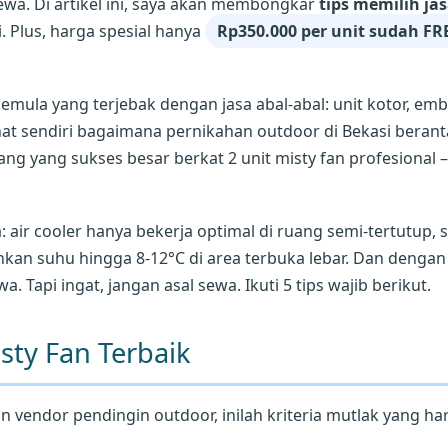
wa. Di artikel ini, saya akan membongkar
tips memilih ja
. Plus, harga spesial hanya
Rp350.000 per unit sudah FRE
pemula yang terjebak dengan jasa abal-abal: unit kotor, 
ihat sendiri bagaimana pernikahan outdoor di Bekasi berant
gerang yang sukses besar berkat 2 unit misty fan profesiona
 air cooler hanya bekerja optimal di ruang semi-tertutup, 
an suhu hingga 8-12°C di area terbuka lebar. Dan dengan 
 Tapi ingat, jangan asal sewa. Ikuti 5 tips wajib berikut.
sty Fan Terbaik
 vendor pendingin outdoor, inilah kriteria mutlak yang h