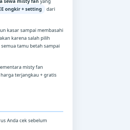
sa sewa misty fan
yang
E ongkir + setting
dari
embun kasar sampai membasahi
akan karena salah pilih
l – semua tamu betah sampai
sementara misty fan
harga terjangkau + gratis
arus Anda cek sebelum