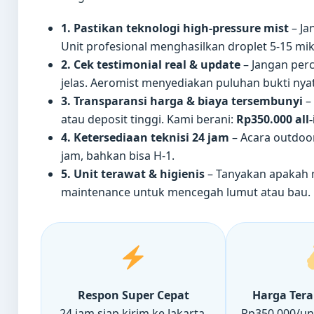
1. Pastikan teknologi high-pressure mist
– Ja
Unit profesional menghasilkan droplet 5-15 m
2. Cek testimonial real & update
– Jangan perc
jelas. Aeromist menyediakan puluhan bukti nya
3. Transparansi harga & biaya tersembunyi
– 
atau deposit tinggi. Kami berani:
Rp350.000 all-
4. Ketersediaan teknisi 24 jam
– Acara outdoor
jam, bahkan bisa H-1.
5. Unit terawat & higienis
– Tanyakan apakah m
maintenance untuk mencegah lumut atau bau.
Respon Super Cepat
Harga Ter
24 jam siap kirim ke Jakarta,
Rp350.000/uni