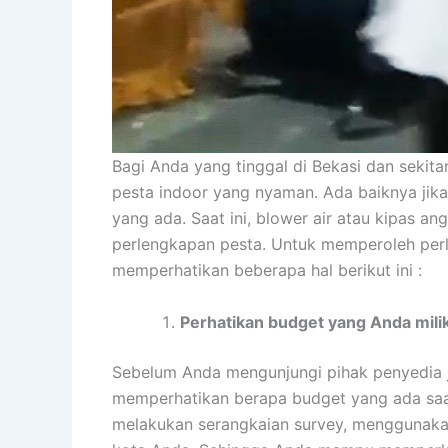
Bagi Anda yang tinggal di Bekasi dan sekit
pesta indoor yang nyaman. Ada baiknya ji
yang ada. Saat ini, blower air atau kipas a
perlengkapan pesta. Untuk memperoleh per
memperhatikan beberapa hal berikut ini :
Perhatikan budget yang Anda milik
Sebelum Anda mengunjungi pihak penyedia j
memperhatikan berapa budget yang ada saat 
melakukan serangkaian survey, menggunakan