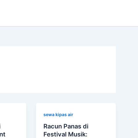
sewa kipas air
i
Racun Panas di
nt
Festival Musik: