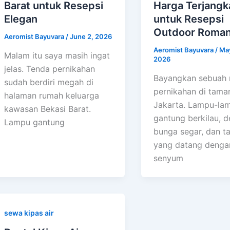
Barat untuk Resepsi
Harga Terjangk
Elegan
untuk Resepsi
Outdoor Roman
Aeromist Bayuvara
/
June 2, 2026
Aeromist Bayuvara
/
May
Malam itu saya masih ingat
2026
jelas. Tenda pernikahan
Bayangkan sebuah 
sudah berdiri megah di
pernikahan di tama
halaman rumah keluarga
Jakarta. Lampu-la
kawasan Bekasi Barat.
gantung berkilau, d
Lampu gantung
bunga segar, dan t
yang datang denga
senyum
sewa kipas air