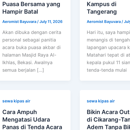
Puasa Bersama yang
Kampus di
Hampir Batal
Tangerang
Aeromist Bayuvara
/
July 11, 2026
Aeromist Bayuvara
/
Jul
Akan dibuka dengan cerita
Hari itu, saya hampi
personal sebagai panitia
menangis di tengah
acara buka puasa akbar di
lapangan upacara 
halaman Masjid Raya Al-
Matahari tepat di a
Ikhlas, Bekasi. Awalnya
kepala pukul 11 sian
semua berjalan […]
tenda-tenda mulai
sewa kipas air
sewa kipas air
Cara Ampuh
Bikin Acara Ou
Mengatasi Udara
di Cikarang-T
Panas di Tenda Acara
Adem Tanpa Bi