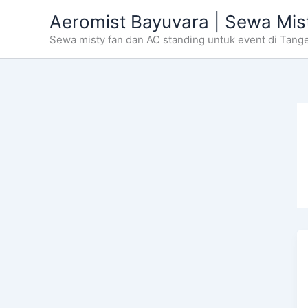
Skip
Aeromist Bayuvara | Sewa Mis
to
Sewa misty fan dan AC standing untuk event di Tang
content