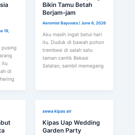
sia
Bikin Tamu Betah
Berjam-jam
Aeromist Bayuvara
/
June 6, 2026
e 19,
Aku masih ingat betul hari
itu. Duduk di bawah pohon
 pusing
trembesi di salah satu
karang
taman cantik Bekasi
 itu
Selatan, sambil memegang
kah di
hering
sewa kipas air
abut
Kipas Uap Wedding
ta
Garden Party