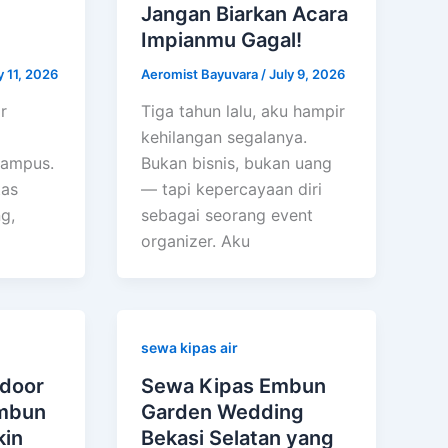
Jangan Biarkan Acara
Impianmu Gagal!
y 11, 2026
Aeromist Bayuvara
/
July 9, 2026
r
Tiga tahun lalu, aku hampir
kehilangan segalanya.
kampus.
Bukan bisnis, bukan uang
tas
— tapi kepercayaan diri
g,
sebagai seorang event
organizer. Aku
sewa kipas air
tdoor
Sewa Kipas Embun
ambun
Garden Wedding
kin
Bekasi Selatan yang