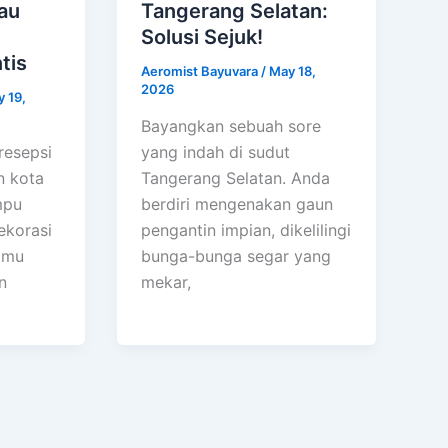
au
Tangerang Selatan:
Solusi Sejuk!
tis
Aeromist Bayuvara
/
May 18,
2026
 19,
Bayangkan sebuah sore
resepsi
yang indah di sudut
n kota
Tangerang Selatan. Anda
mpu
berdiri mengenakan gaun
ekorasi
pengantin impian, dikelilingi
amu
bunga-bunga segar yang
n
mekar,