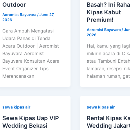
Outdoor
Basah? Ini Raha
Kipas Kabut
Aeromist Bayuvara
/
June 27,
Premium!
2026
Aeromist Bayuvara
/
Jun
Cara Ampuh Mengatasi
2026
Udara Panas di Tenda
Acara Outdoor | Aeromist
Hai, kamu yang lagi
Bayuvara Aeromist
mikirin acara di Ci
Bayuvara Konsultan Acara
atau Tambun! Entah
Event Organizer Tips
lamaran, resepsi ni
Merencanakan
halaman rumah, gat
sewa kipas air
sewa kipas air
Sewa Kipas Uap VIP
Rental Kipas K
Wedding Bekasi
Wedding Jakar