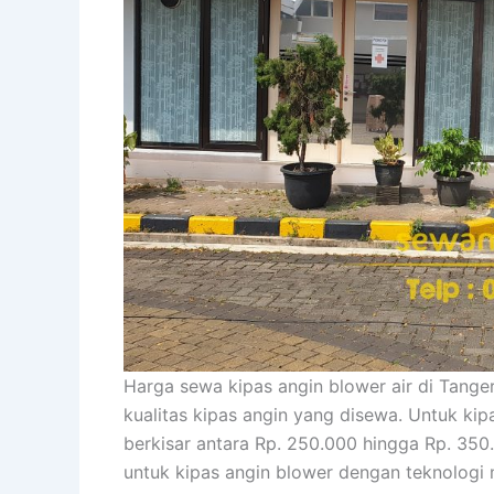
Harga sewa kipas angin blower air di Tange
kualitas kipas angin yang disewa. Untuk kip
berkisar antara Rp. 250.000 hingga Rp. 35
untuk kipas angin blower dengan teknologi 