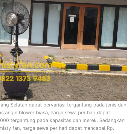
rang Selatan dapat bervariasi tergantung pada jenis dan
as angin blower biasa, harga sewa per hari dapat
0.000 tergantung pada kapasitas dan merek. Sedangkan
misty fan, harga sewa per hari dapat mencapai Rp.