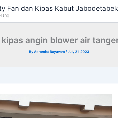
ty Fan dan Kipas Kabut Jabodetabek
erang
kipas angin blower air tange
By
Aeromist Bayuvara
/
July 21, 2023