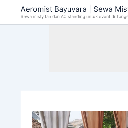
Skip
Aeromist Bayuvara | Sewa Mis
to
Sewa misty fan dan AC standing untuk event di Tang
content