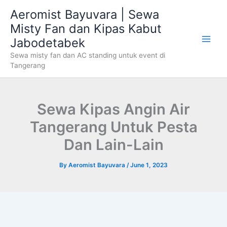
Skip
Aeromist Bayuvara | Sewa
to
Misty Fan dan Kipas Kabut
content
Jabodetabek
Sewa misty fan dan AC standing untuk event di
Tangerang
Sewa Kipas Angin Air
Tangerang Untuk Pesta
Dan Lain-Lain
By
Aeromist Bayuvara
/
June 1, 2023