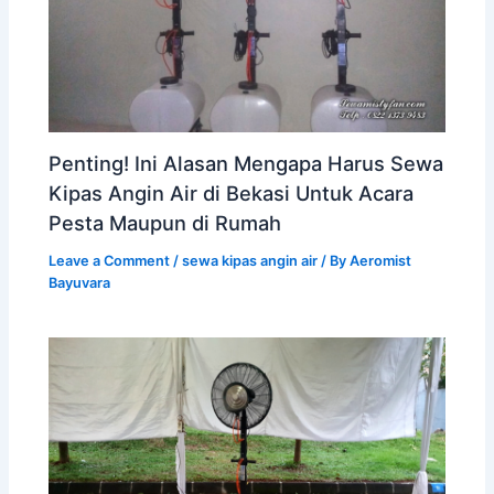
Penting! Ini Alasan Mengapa Harus Sewa
Kipas Angin Air di Bekasi Untuk Acara
Pesta Maupun di Rumah
Leave a Comment
/
sewa kipas angin air
/ By
Aeromist
Bayuvara