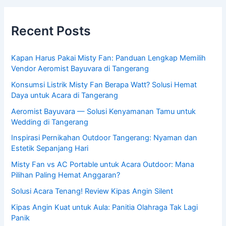
Recent Posts
Kapan Harus Pakai Misty Fan: Panduan Lengkap Memilih
Vendor Aeromist Bayuvara di Tangerang
Konsumsi Listrik Misty Fan Berapa Watt? Solusi Hemat
Daya untuk Acara di Tangerang
Aeromist Bayuvara — Solusi Kenyamanan Tamu untuk
Wedding di Tangerang
Inspirasi Pernikahan Outdoor Tangerang: Nyaman dan
Estetik Sepanjang Hari
Misty Fan vs AC Portable untuk Acara Outdoor: Mana
Pilihan Paling Hemat Anggaran?
Solusi Acara Tenang! Review Kipas Angin Silent
Kipas Angin Kuat untuk Aula: Panitia Olahraga Tak Lagi
Panik