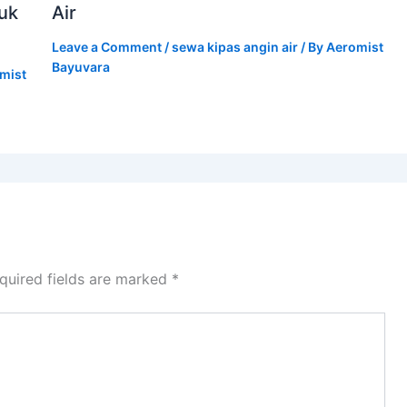
tuk
Air
Leave a Comment
/
sewa kipas angin air
/ By
Aeromist
Bayuvara
mist
quired fields are marked
*