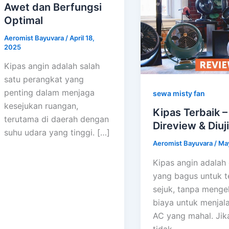
Awet dan Berfungsi
Optimal
Aeromist Bayuvara
/
April 18,
2025
Kipas angin adalah salah
satu perangkat yang
penting dalam menjaga
sewa misty fan
kesejukan ruangan,
Kipas Terbaik –
terutama di daerah dengan
Direview & Diuji
suhu udara yang tinggi. […]
Aeromist Bayuvara
/
May
Kipas angin adalah
yang bagus untuk t
sejuk, tanpa menge
biaya untuk menjal
AC yang mahal. Jik