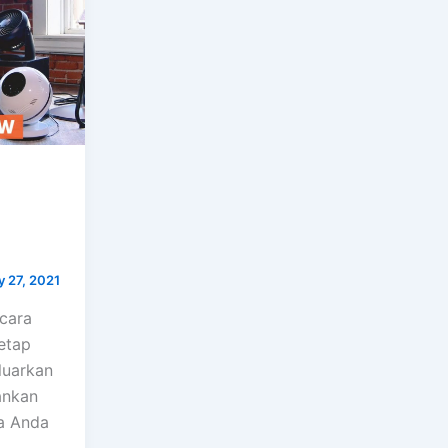
 27, 2021
 cara
etap
luarkan
ankan
a Anda