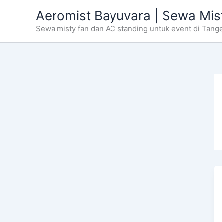
Skip
Aeromist Bayuvara | Sewa Mis
to
Sewa misty fan dan AC standing untuk event di Tang
content