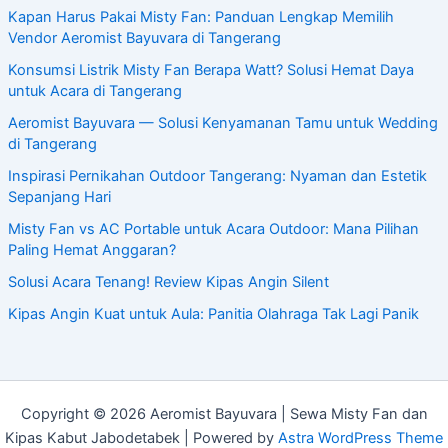
Kapan Harus Pakai Misty Fan: Panduan Lengkap Memilih
Vendor Aeromist Bayuvara di Tangerang
Konsumsi Listrik Misty Fan Berapa Watt? Solusi Hemat Daya
untuk Acara di Tangerang
Aeromist Bayuvara — Solusi Kenyamanan Tamu untuk Wedding
di Tangerang
Inspirasi Pernikahan Outdoor Tangerang: Nyaman dan Estetik
Sepanjang Hari
Misty Fan vs AC Portable untuk Acara Outdoor: Mana Pilihan
Paling Hemat Anggaran?
Solusi Acara Tenang! Review Kipas Angin Silent
Kipas Angin Kuat untuk Aula: Panitia Olahraga Tak Lagi Panik
Copyright © 2026 Aeromist Bayuvara | Sewa Misty Fan dan
Kipas Kabut Jabodetabek | Powered by
Astra WordPress Theme