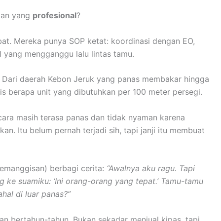
gan yang
profesional
?
mbat. Mereka punya SOP ketat: koordinasi dengan EO,
l yang mengganggu lalu lintas tamu.
 Dari daerah Kebon Jeruk yang panas membakar hingga
s berapa unit yang dibutuhkan per 100 meter persegi.
acara masih terasa panas dan tidak nyaman karena
kan. Itu belum pernah terjadi sih, tapi janji itu membuat
Kemanggisan) berbagi cerita:
“Awalnya aku ragu. Tapi
ng ke suamiku: ‘Ini orang-orang yang tepat.’ Tamu-tamu
hal di luar panas?”
an bertahun-tahun. Bukan sekadar menjual kipas, tapi