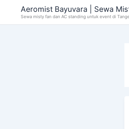
Skip
Aeromist Bayuvara | Sewa Mis
to
Sewa misty fan dan AC standing untuk event di Tang
content