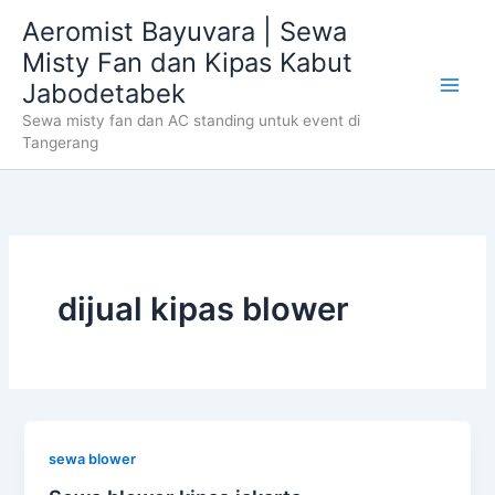
Skip
Aeromist Bayuvara | Sewa
to
Misty Fan dan Kipas Kabut
content
Jabodetabek
Sewa misty fan dan AC standing untuk event di
Tangerang
dijual kipas blower
sewa blower