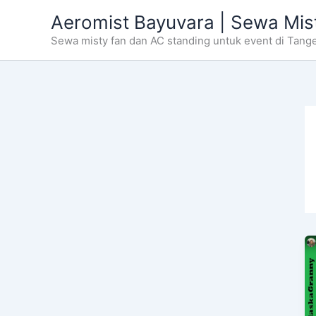
Skip
Aeromist Bayuvara | Sewa Mis
to
Sewa misty fan dan AC standing untuk event di Tang
content