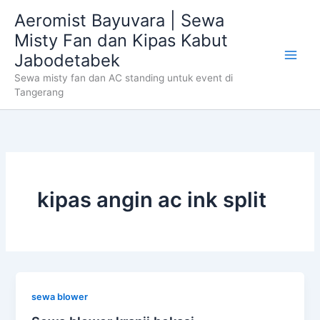
Skip
Aeromist Bayuvara | Sewa
to
Misty Fan dan Kipas Kabut
content
Jabodetabek
Sewa misty fan dan AC standing untuk event di
Tangerang
kipas angin ac ink split
sewa blower