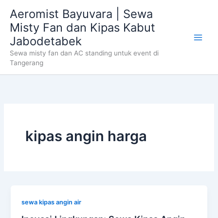
Skip
Aeromist Bayuvara | Sewa
to
Misty Fan dan Kipas Kabut
content
Jabodetabek
Sewa misty fan dan AC standing untuk event di
Tangerang
kipas angin harga
sewa kipas angin air