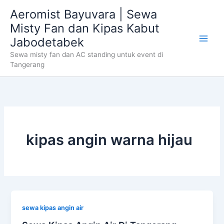
Skip
Aeromist Bayuvara | Sewa
to
Misty Fan dan Kipas Kabut
content
Jabodetabek
Sewa misty fan dan AC standing untuk event di
Tangerang
kipas angin warna hijau
sewa kipas angin air