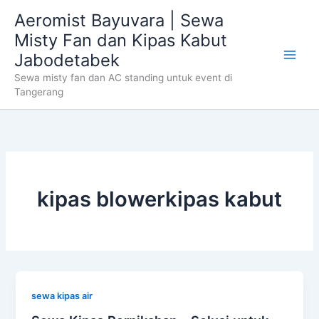
Skip
Aeromist Bayuvara | Sewa
to
Misty Fan dan Kipas Kabut
content
Jabodetabek
Sewa misty fan dan AC standing untuk event di
Tangerang
kipas blowerkipas kabut
sewa kipas air