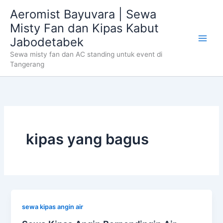
Skip
Aeromist Bayuvara | Sewa
to
Misty Fan dan Kipas Kabut
content
Jabodetabek
Sewa misty fan dan AC standing untuk event di
Tangerang
kipas yang bagus
sewa kipas angin air