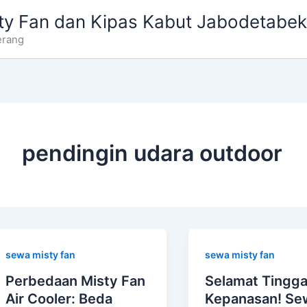
ty Fan dan Kipas Kabut Jabodetabek
erang
pendingin udara outdoor
sewa misty fan
sewa misty fan
Perbedaan Misty Fan
Selamat Tingga
Air Cooler: Beda
Kepanasan! Se