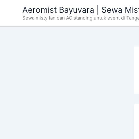
Skip
Aeromist Bayuvara | Sewa Mis
to
Sewa misty fan dan AC standing untuk event di Tang
content