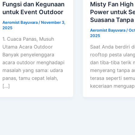
Fungsi dan Kegunaan
Misty Fan High
untuk Event Outdoor
Power untuk Se
Suasana Tanpa
Aeromist Bayuvara
/
November 3,
2025
Aeromist Bayuvara
/
Oct
2025
1. Cuaca Panas, Musuh
Utama Acara Outdoor
Saat Anda berdiri d
Banyak penyelenggara
rooftop pesta ulang
acara outdoor menghadapi
dan tiba-tiba terik 
masalah yang sama: udara
menyerang tanpa a
panas, tamu cepat lelah,
terasa seperti sem
[…]
keceriaan menguap