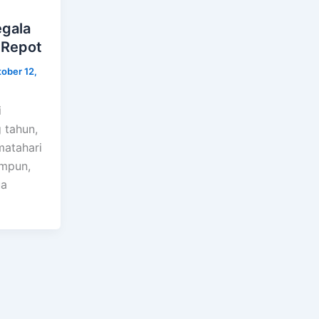
gala
 Repot
ober 12,
i
 tahun,
matahari
mpun,
ua