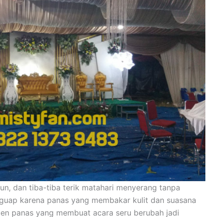
hun, dan tiba-tiba terik matahari menyerang tanpa
nguap karena panas yang membakar kulit dan suasana
en panas yang membuat acara seru berubah jadi