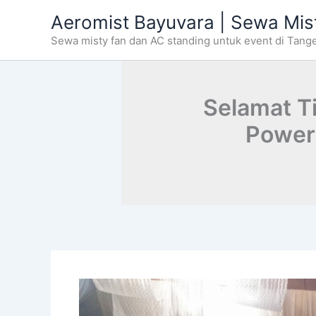
Skip
Aeromist Bayuvara | Sewa Mis
to
Sewa misty fan dan AC standing untuk event di Tang
content
Selamat T
Power