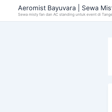
Skip
Aeromist Bayuvara | Sewa Mis
to
Sewa misty fan dan AC standing untuk event di Tang
content