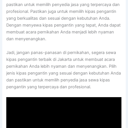
pastikan untuk memilih penyedia jasa yang terpercaya dan
profesional. Pastikan juga untuk memilih kipas pengantin
yang berkualitas dan sesuai dengan kebutuhan Anda.
Dengan menyewa kipas pengantin yang tepat, Anda dapat
membuat acara pernikahan Anda menjadi lebih nyaman
dan menyenangkan.
Jadi, jangan panas-panasan di pernikahan, segera sewa
kipas pengantin terbaik di Jakarta untuk membuat acara
pernikahan Anda lebih nyaman dan menyenangkan. Pilih
jenis kipas pengantin yang sesuai dengan kebutuhan Anda
dan pastikan untuk memilih penyedia jasa sewa kipas
pengantin yang terpercaya dan profesional.