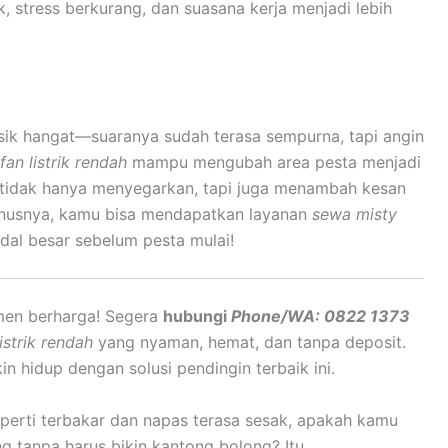
k, stress berkurang, dan suasana kerja menjadi lebih
ik hangat—suaranya sudah terasa sempurna, tapi angin
an listrik rendah
mampu mengubah area pesta menjadi
a tidak hanya menyegarkan, tapi juga menambah kesan
onusnya, kamu bisa mendapatkan layanan
sewa misty
modal besar sebelum pesta mulai!
en berharga! Segera
hubungi
Phone/WA: 0822 1373
istrik rendah
yang nyaman, hemat, dan tanpa deposit.
n hidup dengan solusi pendingin terbaik ini.
eperti terbakar dan napas terasa sesak, apakah kamu
g tanpa harus bikin kantong bolong? Itu