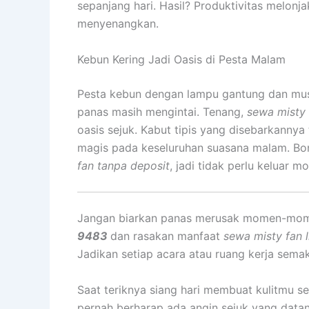
sepanjang hari. Hasil? Produktivitas melonja
menyenangkan.
Kebun Kering Jadi Oasis di Pesta Malam
Pesta kebun dengan lampu gantung dan mus
panas masih mengintai. Tenang,
sewa misty f
oasis sejuk. Kabut tipis yang disebarkanny
magis pada keseluruhan suasana malam. B
fan tanpa deposit
, jadi tidak perlu keluar 
Jangan biarkan panas merusak momen-mom
9483
dan rasakan manfaat
sewa misty fan l
Jadikan setiap acara atau ruang kerja semaki
Saat teriknya siang hari membuat kulitmu s
pernah berharap ada angin sejuk yang datan