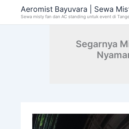
Skip
Aeromist Bayuvara | Sewa Mis
to
Sewa misty fan dan AC standing untuk event di Tang
content
Segarnya Mi
Nyaman