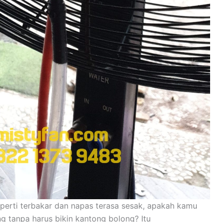
eperti terbakar dan napas terasa sesak, apakah kamu
g tanpa harus bikin kantong bolong? Itu