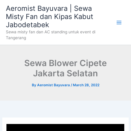
Skip
Aeromist Bayuvara | Sewa
to
Misty Fan dan Kipas Kabut
content
Jabodetabek
Sewa misty fan dan AC standing untuk event di
Tangerang
Sewa Blower Cipete
Jakarta Selatan
By
Aeromist Bayuvara
/
March 28, 2022