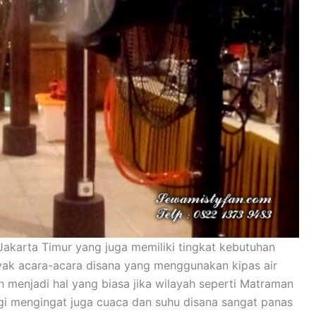
akarta Timur yang juga memiliki tingkat kebutuhan
nyak acara-acara disana yang menggunakan kipas air
ah menjadi hal yang biasa jika wilayah seperti Matraman
ggi mengingat juga cuaca dan suhu disana sangat panas