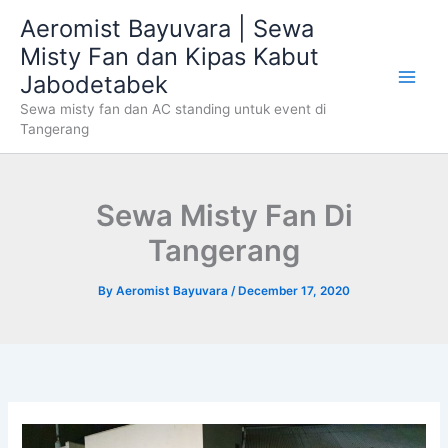
Skip
Aeromist Bayuvara | Sewa
to
Misty Fan dan Kipas Kabut
content
Jabodetabek
Sewa misty fan dan AC standing untuk event di
Tangerang
Sewa Misty Fan Di
Tangerang
By
Aeromist Bayuvara
/
December 17, 2020