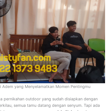
usi Adem yang Menyelamatkan Momen Pentingmu
sta pernikahan outdoor yang sudah disiapkan dengan
erkilau, semua tamu datang dengan senyum. Tapi ada