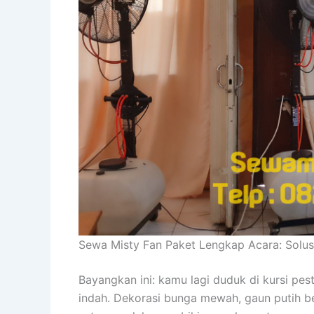
Sewa Misty Fan Paket Lengkap Acara: Sol
Bayangkan ini: kamu lagi duduk di kursi pe
indah. Dekorasi bunga mewah, gaun putih b