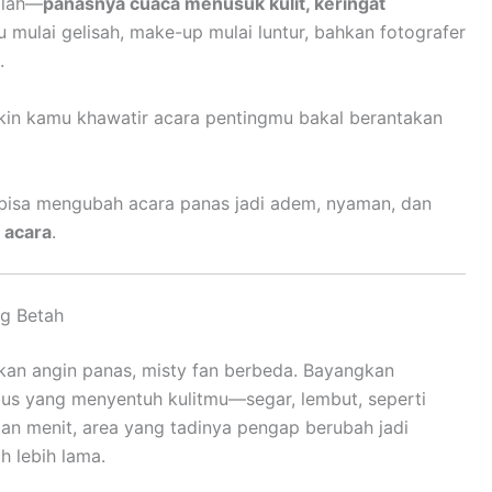
alah—
panasnya cuaca menusuk kulit, keringat
mulai gelisah, make-up mulai luntur, bahkan fotografer
.
ngkin kamu khawatir acara pentingmu bakal berantakan
g bisa mengubah acara panas jadi adem, nyaman, dan
 acara
.
ng Betah
an angin panas, misty fan berbeda. Bayangkan
us yang menyentuh kulitmu—segar, lembut, seperti
ngan menit, area yang tadinya pengap berubah jadi
 lebih lama.