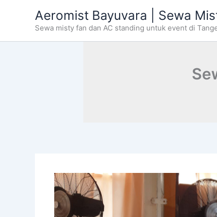
Skip
Aeromist Bayuvara | Sewa Mis
to
Sewa misty fan dan AC standing untuk event di Tang
content
Sew