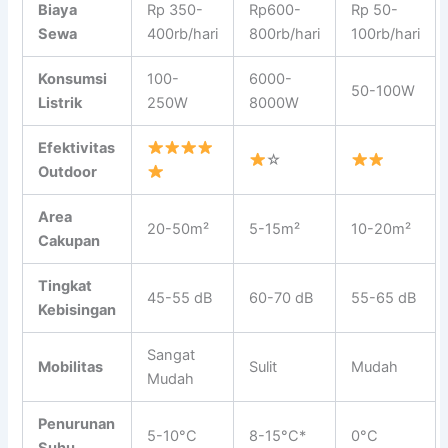
Biaya
Rp 350-
Rp600-
Rp 50-
Sewa
400rb/hari
800rb/hari
100rb/hari
Konsumsi
100-
6000-
50-100W
Listrik
250W
8000W
Efektivitas
☆
Outdoor
Area
20-50m²
5-15m²
10-20m²
Cakupan
Tingkat
45-55 dB
60-70 dB
55-65 dB
Kebisingan
Sangat
Mobilitas
Sulit
Mudah
Mudah
Penurunan
5-10°C
8-15°C*
0°C
Suhu