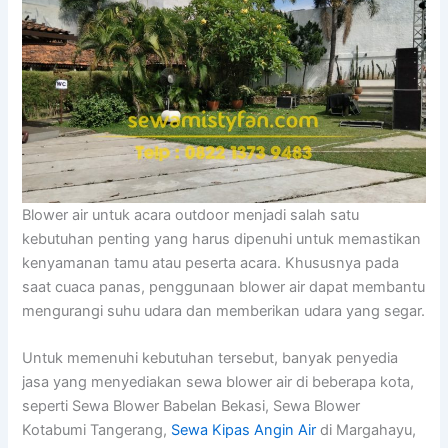
Blower air untuk acara outdoor menjadi salah satu
kebutuhan penting yang harus dipenuhi untuk memastikan
kenyamanan tamu atau peserta acara. Khususnya pada
saat cuaca panas, penggunaan blower air dapat membantu
mengurangi suhu udara dan memberikan udara yang segar.
Untuk memenuhi kebutuhan tersebut, banyak penyedia
jasa yang menyediakan sewa blower air di beberapa kota,
seperti Sewa Blower Babelan Bekasi, Sewa Blower
Kotabumi Tangerang,
Sewa Kipas Angin Air
di Margahayu,