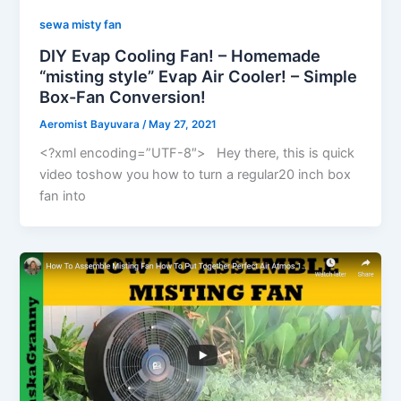
sewa misty fan
DIY Evap Cooling Fan! – Homemade
“misting style” Evap Air Cooler! – Simple
Box-Fan Conversion!
Aeromist Bayuvara
/
May 27, 2021
<?xml encoding=”UTF-8″> Hey there, this is quick
video toshow you how to turn a regular20 inch box
fan into