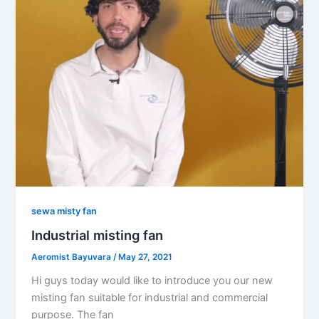
sewa misty fan
Industrial misting fan
Aeromist Bayuvara
/
May 27, 2021
Hi guys today would like to introduce you our new
misting fan suitable for industrial and commercial
purpose. The fan